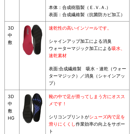
本体：合成樹脂製（Ｅ.Ｖ.Ａ.）
表面：合成繊維製（抗菌防カビ加工）
3D
速乾性の高いインソールです。
中
シャインアップ加工による消臭
敷
ウォーターマジック加工による
吸水、
速乾素材
表面:合成繊維製 吸水・速乾（ウォー
ターマジック）／消臭（シャインアッ
プ）
3D
靴の中で足が滑ってしまう方にオスス
中
メです！
敷
シリコンプリントが
シューズ内で足を
HG
滑りにくくし
作業効率の向上をサポー
ト