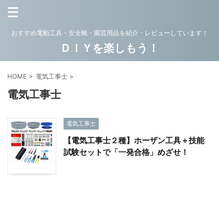
おすすめ電動工具・安全靴・園芸用品を紹介・レビューしています！
ＤＩＹを楽しもう！
HOME
>
電気工事士
>
電気工事士
電気工事士
【電気工事士２種】ホーザン工具＋技能
試験セットで「一発合格」めざせ！