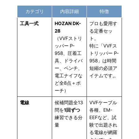
カテゴリ
内容詳細
特徴
工具一式
HOZAN DK-
プロも愛用す
28
る定番セッ
（VVFストリ
ト。
ッパー P-
特に「VVFス
958、圧着工
トリッパー P-
具、ドライバ
958」は時間
ー、ペンチ、
短縮の必須ア
電工ナイフな
イテムです,。
ど全8点＋ポ
ーチ）
電線
候補問題全13
VVFケーブル
問を
1回ずつ
各種、EM-
練習できる分
EEFなど、試
量
験で出題され
る電線が網羅