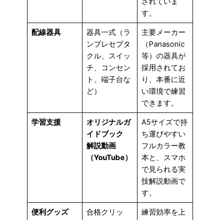
されていま
す。
配線器具
器具一式（ラ
主要メーカー
ンプレセプタ
（Panasonic
クル、スイッ
等）の器具が
チ、コンセン
採用されてお
ト、端子台な
り、本番に近
ど）
い環境で練習
できます。
学習支援
オリジナルガ
A5サイズで持
イドブック
ち運びやすい
解説動画
フルカラー教
（YouTube）
本と、スマホ
で見られる実
技解説動画で
す。
便利グッズ
合格クリッ
練習効率を上