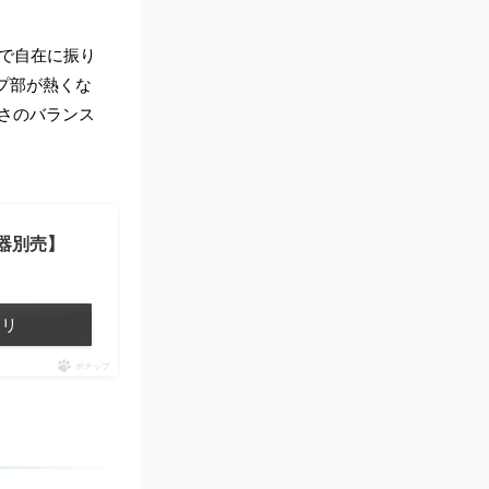
で自在に振り
プ部が熱くな
軽さのバランス
電器別売】
カリ
ポチップ