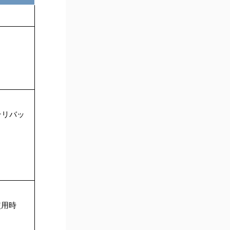
テリバッ
使用時