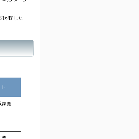
刃が閉じた
ット
般家庭
作業