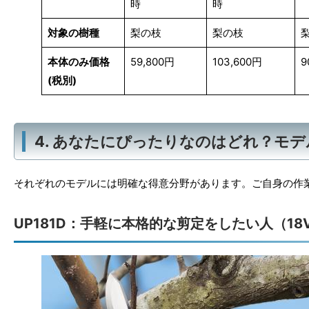
時
時
対象の樹種
梨の枝
梨の枝
本体のみ価格
59,800円
103,600円
9
(税別)
4. あなたにぴったりなのはどれ？モ
それぞれのモデルには明確な得意分野があります。ご自身の作
UP181D：手軽に本格的な剪定をしたい人（18