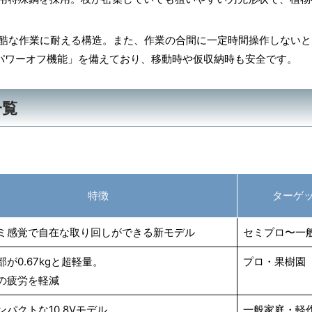
酷な作業に耐える構造。また、作業の合間に一定時間操作しないと
パワーオフ機能」を備えており、移動時や仮収納時も安全です。
一覧
。
特徴
ターゲ
ミ感覚で自在な取り回しができる新モデル
セミプロ〜一
が0.67kgと超軽量。
プロ・果樹園
の疲労を軽減
ンパクトな10.8Vモデル
一般家庭・軽