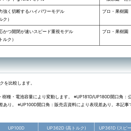
力強く切断するハイパワーモデル
プロ・果樹園
ルク）
応かつ開閉が速いスピード重視モデル
プロ・果樹園
トルク）
ックを比較します。
・電池容量により変動します。 ※UP181D/UP180D開口角：
現差あり。 ※UP100D開口角：販売店資料により表現差あり。本記
UP100D
UP362D (高トルク)
UP361D (スピ