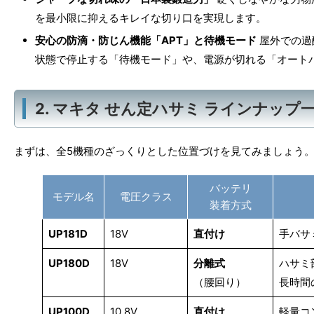
を最小限に抑えるキレイな切り口を実現します。
安心の防滴・防じん機能「APT」と待機モード
屋外での過
状態で停止する「待機モード」や、電源が切れる「オート
2. マキタ せん定ハサミ ラインナップ
まずは、全5機種のざっくりとした位置づけを見てみましょう
バッテリ
モデル名
電圧クラス
装着方式
UP181D
18V
直付け
手バサ
UP180D
18V
分離式
ハサミ部
（腰回り）
長時間
UP100D
10.8V
直付け
軽量コ