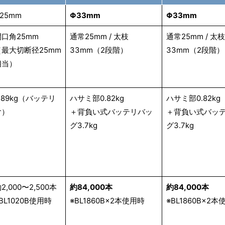
25mm
Φ33mm
Φ33mm
開口角25mm
通常25mm / 太枝
通常25mm / 太枝
（最大切断径25mm
33mm（2段階）
33mm（2段階）
相当）
.89kg（バッテリ
ハサミ部0.82kg
ハサミ部0.82kg
含）
＋背負い式バッテリバッ
＋背負い式バッ
グ3.7kg
グ3.7kg
2,000〜2,500本
約84,000本
約84,000本
BL1020B使用時
※BL1860B×2本使用時
※BL1860B×2本