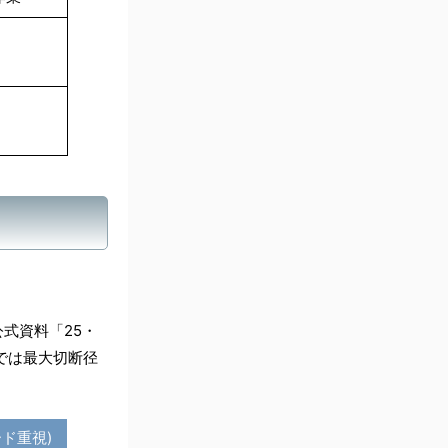
公式資料「25・
事では最大切断径
ード重視)