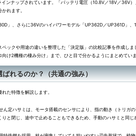
がラインナップされています。「バッテリ電圧（10.8V／18V／36V
分かれます。
0D」、さらに36Vのハイパワーモデル「UP362D／UP361D」、1
スペックや用途の違いを整理した「決定版」の比較記事を作成しま
ロ向け2機種の棲み分け」まで、ひと目で分かるようにまとめてい
が選ばれるのか？（共通の強み）
優れた特徴を解説します。
せん定ハサミは、モータ搭載のセンサにより、指の動き（トリガの
くりと閉じ、途中で止めることもできるため、手動のハサミと同じ
用特殊鋼を採用。枝が密集していても狙いやすい刃先形状で、植物