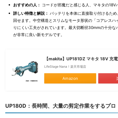
おすすめの人：
コードが邪魔だと感じる人、マキタの18V
詳しい特徴と解説：
バッテリを本体に直接取り付けるため
回せます。中空構造とスリムなモータ形状の「コアレスハ
りにくい工夫がされています。最大切断径30mmの十分なパ
が非常に良い新モデルです。
【makita】UP181DZ マキタ 1
LifeStage Nana！楽天市場店
Amazon
UP180D：長時間、大量の剪定作業をするプロ