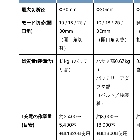
最大切断径
Φ30mm
Φ30mm
Φ
モード切替(開
10 / 18 / 25 /
10 / 18 / 25 /
口角)
30mm
30mm
（開口角切
（開口角切替）
替）
総質量(装備含)
1.1kg（バッテ
ハサミ部0.67kg
0
リ含）
＋
バッテリ・アダ
プタ部
（ベルト／腰装
着）
1充電の作業量
約2,400〜
約8,000〜
約
(目安)
5,400本
18,000本
※
※BL1820B使用
※BL1860B使用