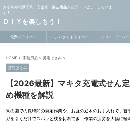
おすすめ電動工具・安全靴・園芸用品を紹介・レビューしていま
す！
ＤＩＹを楽しもう！
電動ドライバー
インパクトドライバー
ドリルドライバ
HOME
>
園芸用品
>
剪定ばさみ
>
剪定ばさみ
【2026最新】マキタ充電式せん
め機種を解説
果樹園での長時間の剪定作業や、お庭の庭木のお手入れで手首
ガを引くだけでスパッと枝を切断でき、作業の疲労を大幅に軽