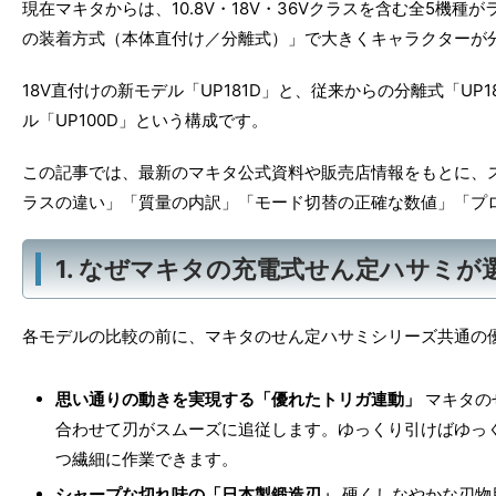
現在マキタからは、10.8V・18V・36Vクラスを含む全5機種
の装着方式（本体直付け／分離式）」で大きくキャラクターが
18V直付けの新モデル「UP181D」と、従来からの分離式「UP18
ル「UP100D」という構成です。
この記事では、最新のマキタ公式資料や販売店情報をもとに、
ラスの違い」「質量の内訳」「モード切替の正確な数値」「プ
1. なぜマキタの充電式せん定ハサミ
各モデルの比較の前に、マキタのせん定ハサミシリーズ共通の
思い通りの動きを実現する「優れたトリガ連動」
マキタの
合わせて刃がスムーズに追従します。ゆっくり引けばゆっ
つ繊細に作業できます。
シャープな切れ味の「日本製鍛造刃」
硬くしなやかな刃物