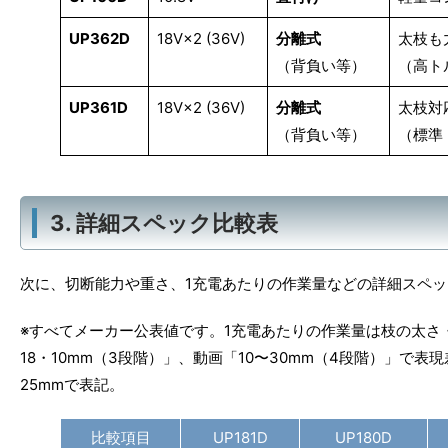
UP362D
18V×2 (36V)
分離式
太枝も
（背負い等）
（高ト
UP361D
18V×2 (36V)
分離式
太枝対
（背負い等）
（標準
3. 詳細スペック比較表
次に、切断能力や重さ、1充電あたりの作業量などの詳細スペ
※すべてメーカー公表値です。1充電あたりの作業量は枝の太さ・樹種
18・10mm（3段階）」、動画「10〜30mm（4段階）」で表
25mmで表記。
比較項目
UP181D
UP180D