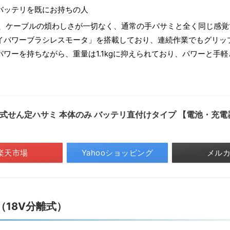
バッテリを既にお持ちの人
、ケーブルの煩わしさが一切なく、通常の手バサミと全く同じ感覚
イパワーブラシレスモータ」を搭載しており、連続作業でもグリッ
ワーを持ちながら、重量は1.1kgに抑えられており、パワーと手
8V 充電式せん定ハサミ 本体のみ バッテリ直付けタイプ 【電池・充
楽天市場
Yahooショッピング
メル
（18V分離式）