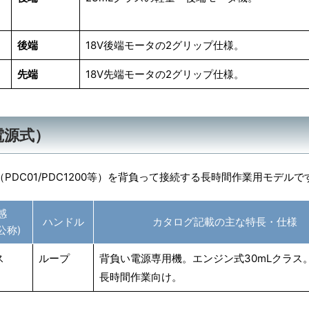
後端
18V後端モータの2グリップ仕様。
先端
18V先端モータの2グリップ仕様。
電源式）
DC01/PDC1200等）を背負って接続する長時間作業用モデルで
感
ハンドル
カタログ記載の主な特長・仕様
公称)
ス
ループ
背負い電源専用機。エンジン式30mLクラス
長時間作業向け。