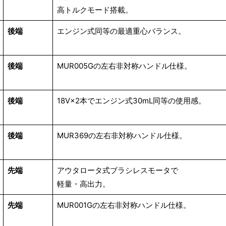
高トルクモード搭載。
後端
エンジン式同等の最適重心バランス。
後端
MUR005Gの左右非対称ハンドル仕様。
後端
18V×2本でエンジン式30mL同等の使用感。
後端
MUR369の左右非対称ハンドル仕様。
先端
アウタロータ式ブラシレスモータで
軽量・高出力。
先端
MUR001Gの左右非対称ハンドル仕様。