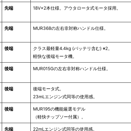
先端
18V×2本仕様。アウタロータ式モータ採用。
先端
MUR368の左右非対称ハンドル仕様。
後端
クラス最軽量4.4kg (バッテリ含む) ※2。
軽快な後端モータ機。
後端
MUR015Gの左右非対称ハンドル仕様。
後端
後端モータ式。
23mLエンジン式同等の使用感。
後端
MUR195の機能厳選モデル
（軽快チップソー付属）。
先端
22mLエンジン式同等の使用感。