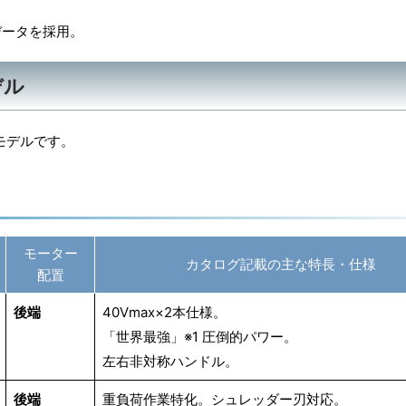
なデータを採用。
デル
モデルです。
モーター
カタログ記載の主な特長・仕様
配置
後端
40Vmax×2本仕様。
「世界最強」※1 圧倒的パワー。
左右非対称ハンドル。
後端
重負荷作業特化。シュレッダー刃対応。