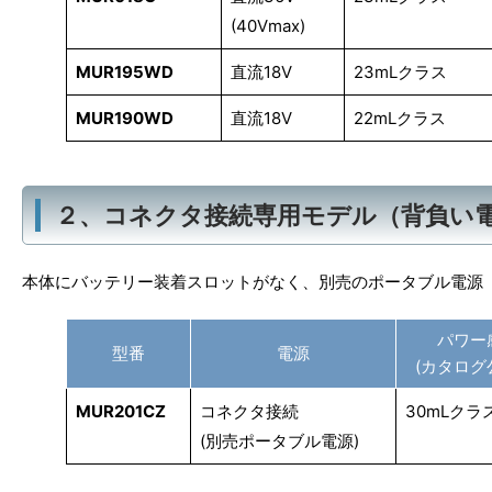
(40Vmax)
MUR195WD
直流18V
23mLクラス
MUR190WD
直流18V
22mLクラス
２、コネクタ接続専用モデル（背負い
本体にバッテリー装着スロットがなく、別売のポータブル電源（P
パワー
型番
電源
(カタログ
MUR201CZ
コネクタ接続
30mLクラ
(別売ポータブル電源)