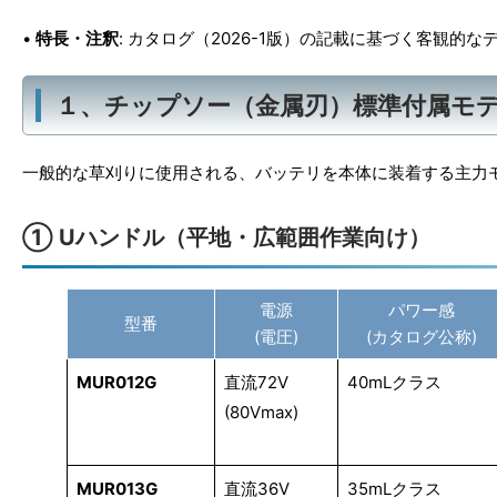
•
特長・注釈
: カタログ（2026-1版）の記載に基づく客観的
１、チップソー（金属刃）標準付属モ
一般的な草刈りに使用される、バッテリを本体に装着する主力
① Uハンドル（平地・広範囲作業向け）
電源
パワー感
型番
(電圧)
(カタログ公称)
MUR012G
直流72V
40mLクラス
(80Vmax)
MUR013G
直流36V
35mLクラス