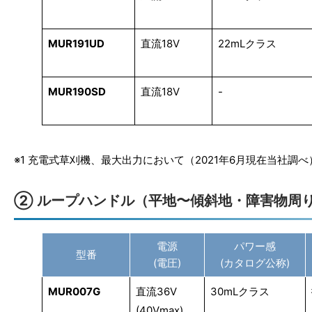
MUR191UD
直流18V
22mLクラス
MUR190SD
直流18V
-
※1 充電式草刈機、最大出力において（2021年6月現在当社調べ）
② ループハンドル（平地〜傾斜地・障害物周
電源
パワー感
型番
(電圧)
(カタログ公称)
MUR007G
直流36V
30mLクラス
(40Vmax)