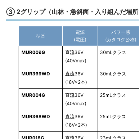
③ 2グリップ（山林・急斜面・入り組んだ場所
電源
パワー感
型番
(電圧)
(カタログ公称)
MUR009G
直流36V
30mLクラス
(40Vmax)
MUR369WD
直流36V
30mLクラス
(18V×2本)
MUR004G
直流36V
25mLクラス
(40Vmax)
MUR368WD
直流36V
25mLクラス
(18V×2本)
MUR018G
直流36V
23mLクラス