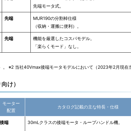
先端モータ式。
先端
MUR190の分割棹仕様
（収納・運搬に便利）。
先端
機能を厳選したコスパモデル。
「楽らくモード」なし。
。 ※2 当社40Vmax後端モータモデルにおいて（2023年2月現
り向け）
モーター
カタログ記載の主な特長・仕様
配置
後端
30mLクラスの後端モータ・ループハンドル機。