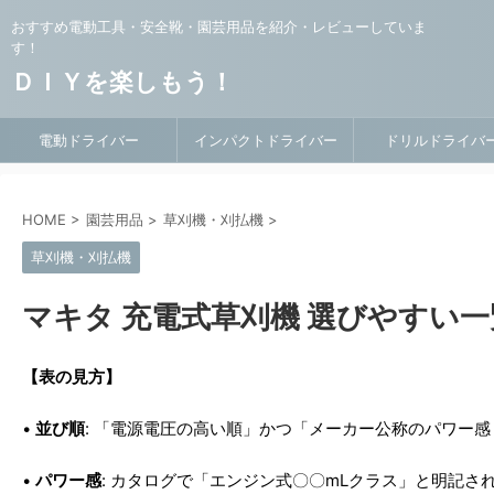
おすすめ電動工具・安全靴・園芸用品を紹介・レビューしていま
す！
ＤＩＹを楽しもう！
電動ドライバー
インパクトドライバー
ドリルドライバ
HOME
>
園芸用品
>
草刈機・刈払機
>
草刈機・刈払機
マキタ 充電式草刈機 選びやすい一
【表の見方】
•
並び順
: 「電源電圧の高い順」かつ「メーカー公称のパワー感
•
パワー感
: カタログで「エンジン式〇〇mLクラス」と明記さ