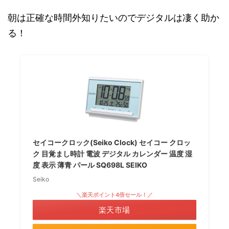
朝は正確な時間外知りたいのでデジタルは凄く助か
る！
セイコークロック(Seiko Clock) セイコー クロッ
ク 目覚まし時計 電波 デジタル カレンダー 温度 湿
度 表示 薄青 パール SQ698L SEIKO
Seiko
＼楽天ポイント4倍セール！／
楽天市場