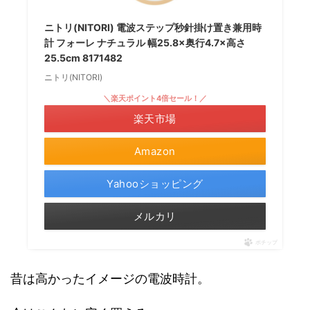
ニトリ(NITORI) 電波ステップ秒針掛け置き兼用時
計 フォーレ ナチュラル 幅25.8×奥行4.7×高さ
25.5cm 8171482
ニトリ(NITORI)
＼楽天ポイント4倍セール！／
楽天市場
Amazon
Yahooショッピング
メルカリ
ポチップ
昔は高かったイメージの電波時計。